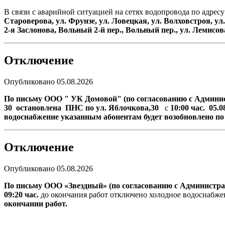
В связи с аварийной ситуацией на сетях водопровода по адресу
Староверова
,
ул
.
Фрунзе
,
ул
.
Ловецкая
,
ул
.
Волховстроя
,
ул
2-
я
Заслонова
,
Вольный
2-
й
пер
.,
Вольный
пер
.,
ул
.
Лемисов
Отключение
Опубликовано 05.08.2026
По письму ООО " УК Домовой"
(по согласованию с Админ
30
остановлена
ПНС по ул.
Яблочкова,30
с
10:00 час. 05.0
водоснабжение указанным абонентам будет возобновлено по
Отключение
Опубликовано 05.08.2026
По письму ООО «Звездный»
(по согласованию с Администрац
09:20 час.
до окончания работ отключено холодное водоснабже
окончании работ.