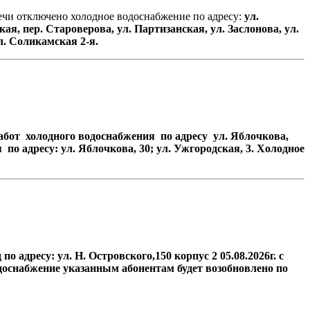
течи отключено холодное водоснабжение по адресу:
ул
.
кая
,
пер
.
Староверова
,
ул
.
Партизанская
,
ул
.
Заслонова
,
ул
.
л
.
Соликамская
2-
я
.
бот холодного водоснабжения по адресу ул. Яблочкова,
 по адресу:
ул.
Яблочкова, 30; ул. Ужгородская, 3.
Холодное
 адресу: ул. Н. Островского,150 корпус 2 05.08.2026г. с
доснабжение указанным абонентам будет возобновлено по