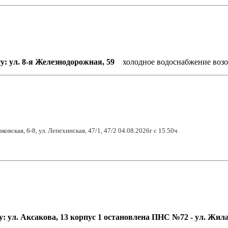
су: ул. 8-я Железнодорожная, 59
холодное водоснабжение воз
аковская, 6-8, ул. Лепехинская, 47/1, 47/2
04
.0
8
.2026г с 1
5.50
ч
у: ул. Аксакова, 13 корпус 1 остановлена ПНС №72 - ул. Жилая