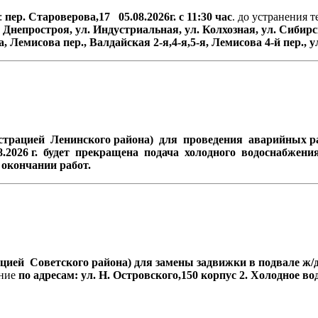
:
пер
.
Староверова
,17
05.08.2026
г
.
с
11:30
час
. до устранения 
.
Днепростроя
,
ул
.
Индустриальная
,
ул
.
Колхозная
,
ул
.
Сибирс
а
,
Лемисова
пер
.,
Валдайская
2-
я
,4-
я
,5-
я
,
Лемисова
4-
й
пер
.,
у
истрацией Ленинского района) для проведения аварийных ра
8.2026 г.
будет прекращена подача холодного водоснабжения
 окончании работ.
ией Советского района) для замены задвижки в подвале ж/д по
ние
по адресам:
ул. Н. Островского,150 корпус 2.
Холодное во