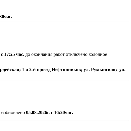
30час.
.
с
17:25
час
.
до окончания работ отключено холодное
ардейская; 1 и 2-й проезд Нефтянников; ул. Румынская; ул.
озобновлено
05.08.2026г. с 16:20час.