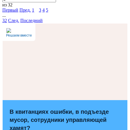
из 32
Первый
Пред.
1
2
3
4
5
...
32
След.
Последний
Решаем вместе
В квитанциях ошибки, в подъезде
мусор, сотрудники управляющей
хамят?