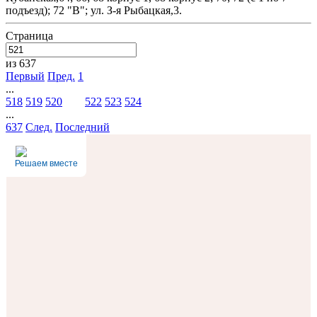
подъезд); 72 "В"; ул. З-я Рыбацкая,3.
Страница
из 637
Первый
Пред.
1
...
518
519
520
521
522
523
524
...
637
След.
Последний
Решаем вместе