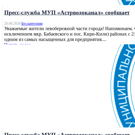
Без категории
Пресс-служба МУП «Астрводоканал» сообщает
26.04.2024
Без категории
Уважаемые жители левобережной части города! Напоминаем, ч
исключением мкр. Бабаевского и пос. Кири-Кили) районах с 
одним из самых насыщенных для предприятия....
Читать далее
Без категории
Пресс-служба МУП «Астрводоканал» сообщает