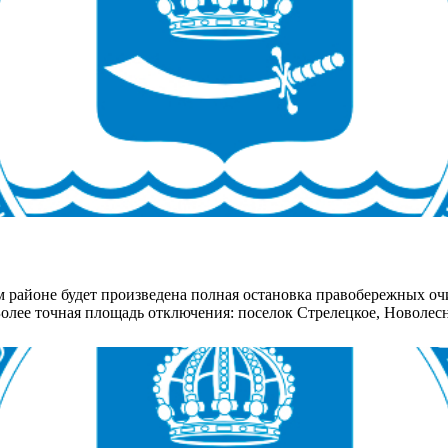
м районе будет произведена полная остановка правобережных 
3. Более точная площадь отключения: поселок Стрелецкое, Новол