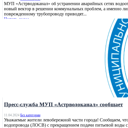
МУП «Астрводоканал» об устранении аварийных сетях водоотв
новый вектор в решении коммунальных проблем, а именно ли
поврежденному трубопроводу приводят...
Читать далее
Без категории
Пресс-служба МУП «Астрводоканал» сообщает
11.04.2024
Без категории
Уважаемые жители левобережной части города! Сообщаем, чт
водопровода (ЛОСВ) с прекращением подачи питьевой воды с 