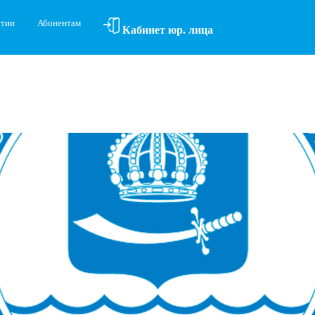
ятии
Абонентам
Кабинет юр. лица