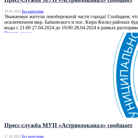
18.04.2024
Без категории
Уважаемые жители левобережной части города! Сообщаем, что
исключением мкр. Бабаевского и пос. Кири-Кили) районах б
воды с 21:00 27.04.2024 до 19:00 28.04.2024 в рамках распоряже
Читать далее
Без категории
Пресс-служба МУП «Астрводоканал» сообщает
17.04.2024
Без категории